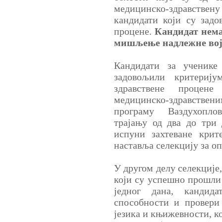
медицинско-здравств
кандидати који су зад
процене.
Кандидат нема
мишљење надлежне вој
Кандидати за ученике
задовољили критерију
здравствене процен
медицинско-здравств
програму Ваздухопло
трајању од два до три 
испуни захтеване крит
наставља селекцију за о
У другом делу селекције,
који су успешно прошли 
једног дана, кандид
способности и провери
језика и књижевности, ко