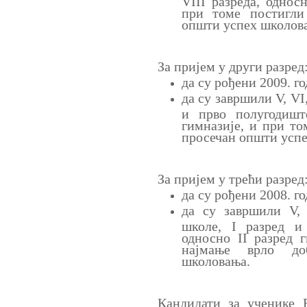
при томе постигли
општи успех школов
За пријем у други разред
да су рођени 2009. г
да су завршили V, VI
и прво полугодишт
гимназије, и при то
просечан општи усп
За пријем у трећи разред
да су рођени 2008. г
да су завршили V, 
школе, I разред и
односно II разред 
најмање врло до
школовања.
Кандидати за ученике 