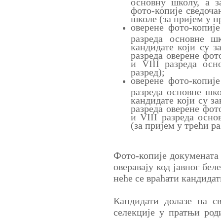
основну школу, а з
фото-копије сведочан
школе (за пријем у п
оверене фото-копије
разреда основне ш
кандидате који су з
разреда оверене фото
и VIII разреда осн
разред);
оверене фото-копије
разреда основне шко
кандидате који су за
разреда оверене фото
и VIII разреда осно
(за пријем у трећи ра
Фото-копије докумената
оверавају код јавног бе
неће се враћати кандидат
Кандидати долазе на с
селекције у пратњи род