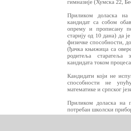
гимназије (Хумска 22, Бе
Приликом доласка на 
кандидат са собом оба
опрему и прописану по
старију од 10 дана) да ј
физичке способности, д
(ђачка књижица са овер
родитеља старатеља 
кандидата током процеса
Кандидати који не испу
способности не упућ
математике и српског је
Приликом доласка на п
потребан школски прибо
Критеријуми селекције 
пола.