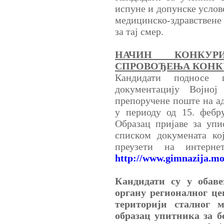
испуне и допунске усло
медицинско-здравствене
за тај смер.
НАЧИН КОНКУ
СПРОВОЂЕЊА КОНК
Кандидати подносе
документацију Војно
препоручене поште на а
у периоду од 15. фебру
Образац пријаве за уп
списком докумената ко
преузети на интерне
http://www.gimnazija.mo
Кандидати су у обаве
органу регионалног ц
територији сталног м
образац упитника за б