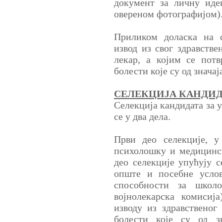
документ за личну иде
овереном фотографијом)
Приликом доласка на 
извод из свог здравстве
лекар, а којим се потв
болести које су од значај
СЕЛЕКЦИЈА КАНДИД
Селекција кандидата за 
се у два дела.
Први део селекције, у
психолошку и медицинск
део селекције упућују с
опште и посебне услов
способности за школо
војнолекарска комисиј
изводу из здравственог
болести које су од з