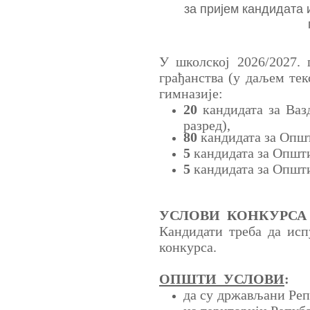
за пријем кандидата 
У школској 2026/2027. 
грађанства (у даљем тек
гимназијe:
20
кандидата за Ваз
разред),
80
кандидата за Општ
5
кандидата за Општи
5
кандидата за Општи
УСЛОВИ КОНКУРСА
Кандидати треба да исп
конкурса.
ОПШТИ УСЛОВИ
:
да су држављани Реп
на територији Репуб