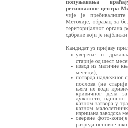
попуњавања враћај
регионалног центра Ми
чије је пребивалишт
Метохије, образац за бе
територијалног органа 
одбране који је најближ
Кандидат уз пријаву при
уверење о држављ
старије од шест месе
извод из матичне књ
месеци);
потврда надлежног 
послова (не стариј
њега не води криви
кривичног дела з
дужности, односно 
казном затвора у тр
казном малолетничк
изрицана заводска ме
оверене фото-копије
разреда основне шко