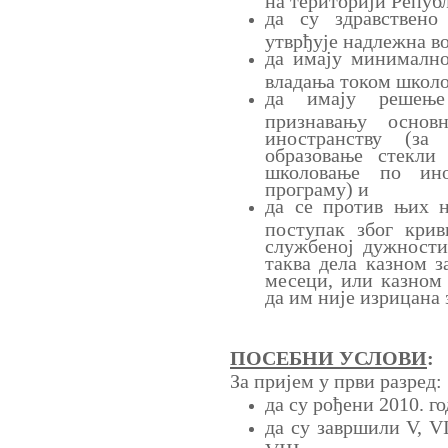
да су здравствено
утврђује надлежна в
да имају минимално
владања током школ
да имају решење
признавању основ
иностранству (за
образовање стекли
школовање по ин
програму) и
да се против њих 
поступак због крив
службеној дужности
таква дела казном з
месеци, или казном 
да им није изрицана 
ПОСЕБНИ УСЛОВИ
:
За пријем у први разред:
да су рођени 2010. г
да су завршили V, V
VIII разреда, однос